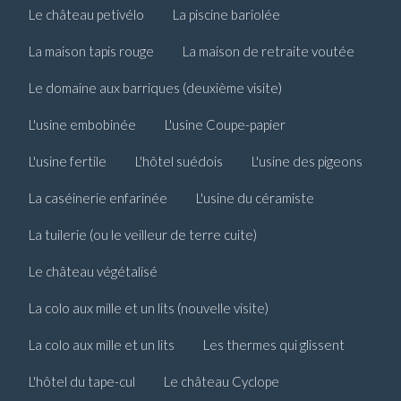
Le château petivélo
La piscine bariolée
La maison tapis rouge
La maison de retraite voutée
Le domaine aux barriques (deuxième visite)
L'usine embobinée
L'usine Coupe-papier
L'usine fertile
L'hôtel suédois
L'usine des pigeons
La caséinerie enfarinée
L'usine du céramiste
La tuilerie (ou le veilleur de terre cuite)
Le château végétalisé
La colo aux mille et un lits (nouvelle visite)
La colo aux mille et un lits
Les thermes qui glissent
L'hôtel du tape-cul
Le château Cyclope