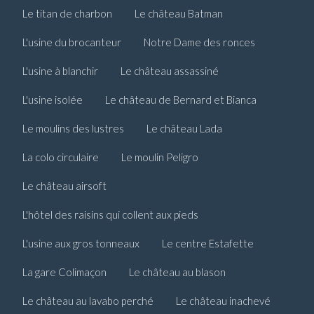
Le titan de charbon
Le château Batman
L'usine du brocanteur
Notre Dame des ronces
L'usine à blanchir
Le château assassiné
L'usine isolée
Le château de Bernard et Bianca
Le moulins des lustres
Le château Lada
La colo circulaire
Le moulin Peligro
Le château airsoft
L'hôtel des raisins qui collent aux pieds
L'usine aux gros tonneaux
Le centre Estafette
La gare Colimaçon
Le château au blason
Le château au lavabo perché
Le château inachevé