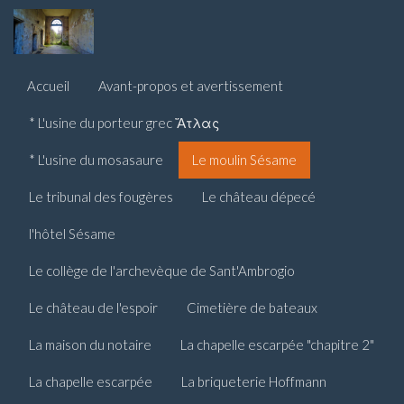
Accueil
Avant-propos et avertissement
* L'usine du porteur grec Ἄτλας
* L'usine du mosasaure
Le moulin Sésame
Le tribunal des fougères
Le château dépecé
l'hôtel Sésame
Le collège de l'archevèque de Sant'Ambrogio
Le château de l'espoir
Cimetière de bateaux
La maison du notaire
La chapelle escarpée "chapitre 2"
La chapelle escarpée
La briqueterie Hoffmann