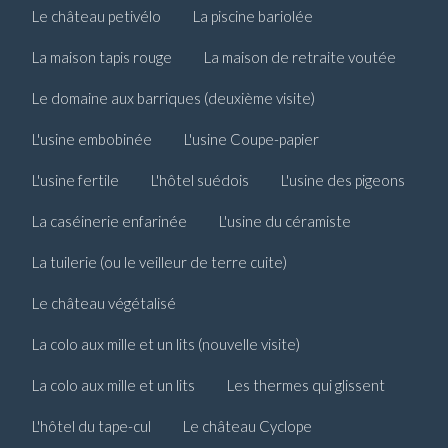
Le château petivélo
La piscine bariolée
La maison tapis rouge
La maison de retraite voutée
Le domaine aux barriques (deuxième visite)
L'usine embobinée
L'usine Coupe-papier
L'usine fertile
L'hôtel suédois
L'usine des pigeons
La caséinerie enfarinée
L'usine du céramiste
La tuilerie (ou le veilleur de terre cuite)
Le château végétalisé
La colo aux mille et un lits (nouvelle visite)
La colo aux mille et un lits
Les thermes qui glissent
L'hôtel du tape-cul
Le château Cyclope