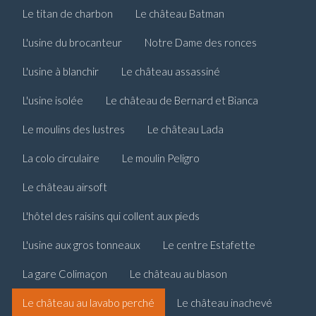
Le titan de charbon
Le château Batman
L'usine du brocanteur
Notre Dame des ronces
L'usine à blanchir
Le château assassiné
L'usine isolée
Le château de Bernard et Bianca
Le moulins des lustres
Le château Lada
La colo circulaire
Le moulin Peligro
Le château airsoft
L'hôtel des raisins qui collent aux pieds
L'usine aux gros tonneaux
Le centre Estafette
La gare Colimaçon
Le château au blason
Le château au lavabo perché
Le château inachevé