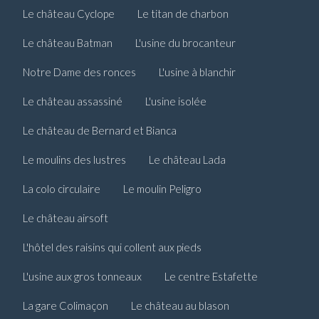
Le château Cyclope
Le titan de charbon
Le château Batman
L'usine du brocanteur
Notre Dame des ronces
L'usine à blanchir
Le château assassiné
L'usine isolée
Le château de Bernard et Bianca
Le moulins des lustres
Le château Lada
La colo circulaire
Le moulin Peligro
Le château airsoft
L'hôtel des raisins qui collent aux pieds
L'usine aux gros tonneaux
Le centre Estafette
La gare Colimaçon
Le château au blason