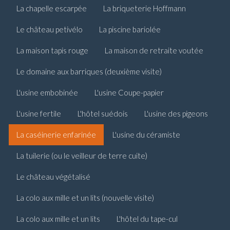
La chapelle escarpée
La briqueterie Hoffmann
Le château petivélo
La piscine bariolée
La maison tapis rouge
La maison de retraite voutée
Le domaine aux barriques (deuxième visite)
L'usine embobinée
L'usine Coupe-papier
L'usine fertile
L'hôtel suédois
L'usine des pigeons
La caséinerie enfarinée
L'usine du céramiste
La tuilerie (ou le veilleur de terre cuite)
Le château végétalisé
La colo aux mille et un lits (nouvelle visite)
La colo aux mille et un lits
L'hôtel du tape-cul