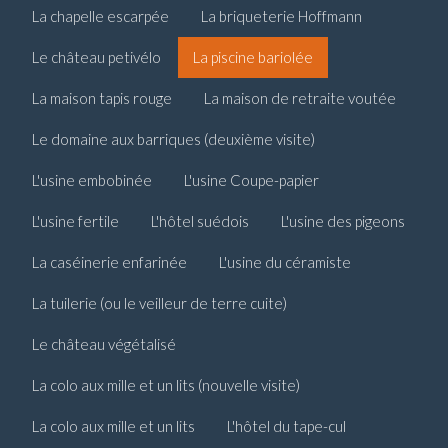
La chapelle escarpée
La briqueterie Hoffmann
Le château petivélo
La piscine bariolée
La maison tapis rouge
La maison de retraite voutée
Le domaine aux barriques (deuxième visite)
L'usine embobinée
L'usine Coupe-papier
L'usine fertile
L'hôtel suédois
L'usine des pigeons
La caséinerie enfarinée
L'usine du céramiste
La tuilerie (ou le veilleur de terre cuite)
Le château végétalisé
La colo aux mille et un lits (nouvelle visite)
La colo aux mille et un lits
L'hôtel du tape-cul