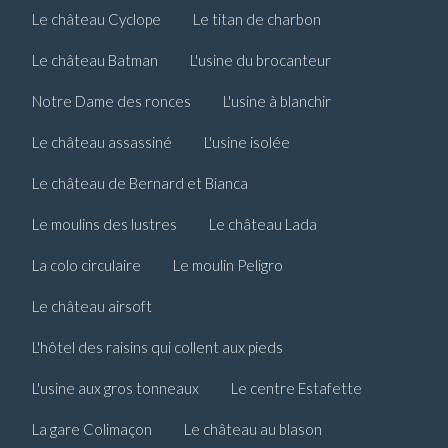
Le château Cyclope
Le titan de charbon
Le château Batman
L'usine du brocanteur
Notre Dame des ronces
L'usine à blanchir
Le château assassiné
L'usine isolée
Le château de Bernard et Bianca
Le moulins des lustres
Le château Lada
La colo circulaire
Le moulin Peligro
Le château airsoft
L'hôtel des raisins qui collent aux pieds
L'usine aux gros tonneaux
Le centre Estafette
La gare Colimaçon
Le château au blason