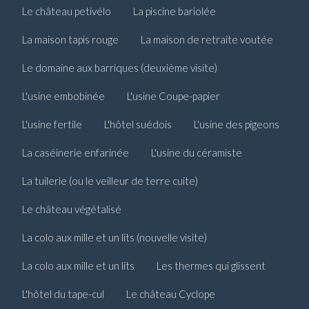
Le château petivélo
La piscine bariolée
La maison tapis rouge
La maison de retraite voutée
Le domaine aux barriques (deuxième visite)
L'usine embobinée
L'usine Coupe-papier
L'usine fertile
L'hôtel suédois
L'usine des pigeons
La caséinerie enfarinée
L'usine du céramiste
La tuilerie (ou le veilleur de terre cuite)
Le château végétalisé
La colo aux mille et un lits (nouvelle visite)
La colo aux mille et un lits
Les thermes qui glissent
L'hôtel du tape-cul
Le château Cyclope