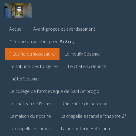
Accueil
Avant-propos et avertissement
* L'usine du porteur grec Ἄτλας
* L'usine du mosasaure
Le moulin Sésame
Le tribunal des fougères
Le château dépecé
l'hôtel Sésame
Le collège de l'archevèque de Sant'Ambrogio
Le château de l'espoir
Cimetière de bateaux
La maison du notaire
La chapelle escarpée "chapitre 2"
La chapelle escarpée
La briqueterie Hoffmann