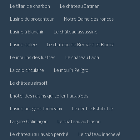
Le titan de charbon
Le château Batman
L'usine du brocanteur
Notre Dame des ronces
L'usine à blanchir
Le château assassiné
L'usine isolée
Le château de Bernard et Bianca
Le moulins des lustres
Le château Lada
La colo circulaire
Le moulin Peligro
Le château airsoft
L'hôtel des raisins qui collent aux pieds
L'usine aux gros tonneaux
Le centre Estafette
La gare Colimaçon
Le château au blason
Le château au lavabo perché
Le château inachevé