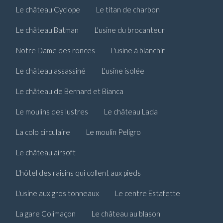
Le château Cyclope
Le titan de charbon
Le château Batman
L'usine du brocanteur
Notre Dame des ronces
L'usine à blanchir
Le château assassiné
L'usine isolée
Le château de Bernard et Bianca
Le moulins des lustres
Le château Lada
La colo circulaire
Le moulin Peligro
Le château airsoft
L'hôtel des raisins qui collent aux pieds
L'usine aux gros tonneaux
Le centre Estafette
La gare Colimaçon
Le château au blason