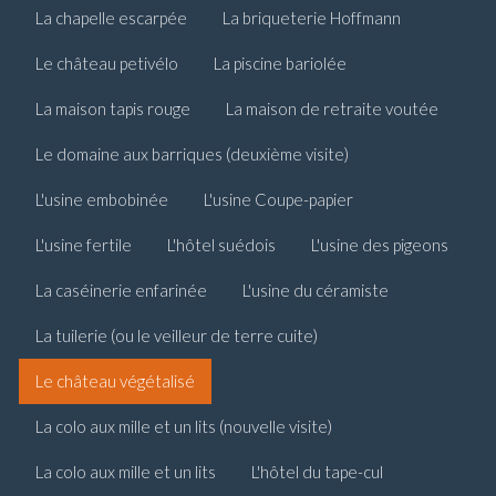
La chapelle escarpée
La briqueterie Hoffmann
Le château petivélo
La piscine bariolée
La maison tapis rouge
La maison de retraite voutée
Le domaine aux barriques (deuxième visite)
L'usine embobinée
L'usine Coupe-papier
L'usine fertile
L'hôtel suédois
L'usine des pigeons
La caséinerie enfarinée
L'usine du céramiste
La tuilerie (ou le veilleur de terre cuite)
Le château végétalisé
La colo aux mille et un lits (nouvelle visite)
La colo aux mille et un lits
L'hôtel du tape-cul